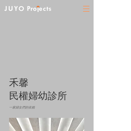
禾馨
民權婦幼診所
一家婦女們的依賴